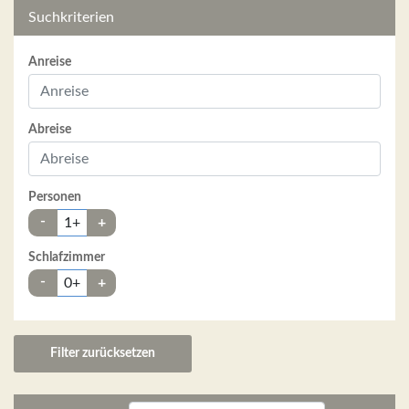
Suchkriterien
Anreise
Abreise
Personen
-
1+
+
Schlafzimmer
-
0+
+
Filter zurücksetzen